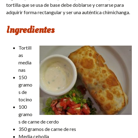
tortilla que se usa de base debe doblarse y cerrarse para
adquirir forma rectangular y ser una auténtica chimichanga.
Ingredientes
Tortill
as
media
nas
150
gramo
s de
tocino
100
gramo
s de carne de cerdo
350 gramos de carne de res
Media cebolla