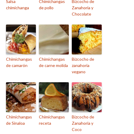
Salsa
Chimichangas
Bizcocho de
chimichanga
de pollo
Zanahoria y
Chocolate
Chimichangas
Chimichangas
Bizcocho de
de camarón
de carne molida
zanahoria
vegano
Chimichangas
Chimichangas
Bizcocho de
de Sinaloa
receta
Zanahoria y
Coco