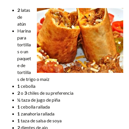
2
latas
de
atún
Harina
para
tortilla
s o un
paquet
e de
tortilla
s de trigo o maíz
1
cebolla
2
o
3
chiles de su preferencia
½
taza de jugo de piña
1
cebolla rallada
1
zanahoria rallada
1
taza de salsa de soya
2
dientes de ajo