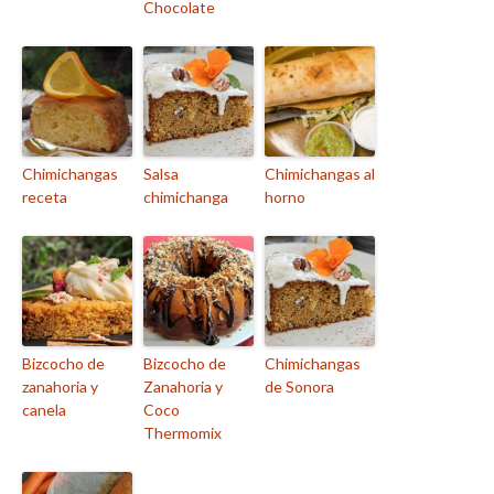
Chocolate
Chimichangas
Salsa
Chimichangas al
receta
chimichanga
horno
Bizcocho de
Bizcocho de
Chimichangas
zanahoria y
Zanahoria y
de Sonora
canela
Coco
Thermomix