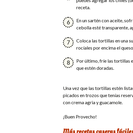
puedes agregar los chiles (d
receta.
En un sartén con aceite, sof
cebolla esté transparente, a
Coloca las tortillas en una su
rocíales por encima el queso 
Por último, fríe las tortilla
que estén doradas.
Una vez que las tortillas estén li
picados en trozos que tenías reser
con crema agria y guacamole.
¡Buen Provecho!
Más recetas caseras fácile