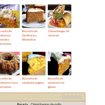
zcocho de
Bizcocho de
Chimichangas de
nahoria y
Zanahoria y
camarón
mendra
Almendras
ermomix
zcocho de
Bizcocho de
Bizcocho de
nahoria y Coco
zanahoria vegano
zanahoria sin
ermomix
gluten
Receta
Chimichangas de pollo