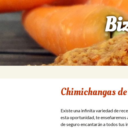
Bi
Saltar
al
contenido
Chimichangas de 
Existe una infinita variedad de rec
esta oportunidad, te enseñaremos 
de seguro encantarán a todos tus in