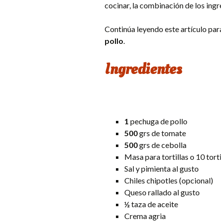
cocinar, la combinación de los ingr
Continúa leyendo este artículo para
pollo
.
Ingredientes
1
pechuga de pollo
500
grs de tomate
500
grs de cebolla
Masa para tortillas o 10 tortil
Sal y pimienta al gusto
Chiles chipotles (opcional)
Queso rallado al gusto
½
taza de aceite
Crema agria