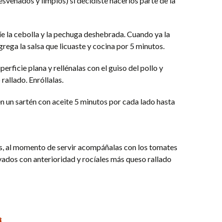
esvenados y limpios) si decidiste hacerlos parte de la
ríe la cebolla y la pechuga deshebrada. Cuando ya la
grega la salsa que licuaste y cocina por 5 minutos.
perficie plana y rellénalas con el guiso del pollo y
rallado. Enróllalas.
s en un sartén con aceite 5 minutos por cada lado hasta
stas, al momento de servir acompáñalas con los tomates
vados con anterioridad y rocíales más queso rallado
s