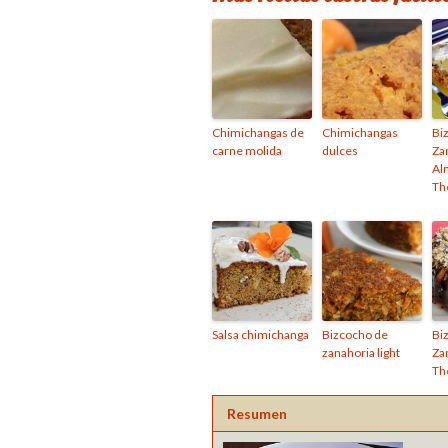
Chimichangas de
Chimichangas
Bi
carne molida
dulces
Za
Al
Th
Salsa chimichanga
Bizcocho de
Bi
zanahoria light
Za
Th
Resumen