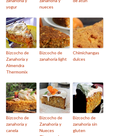
zanahoria y
zanahoria y
de atún
yogur
nueces
Bizcocho de
Bizcocho de
Chimichangas
Zanahoria y
zanahoria light
dulces
Almendra
Thermomix
Bizcocho de
Bizcocho de
Bizcocho de
zanahoria y
Zanahoria y
zanahoria sin
canela
Nueces
gluten