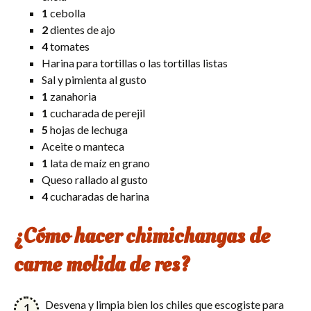
1
cebolla
2
dientes de ajo
4
tomates
Harina para tortillas o las tortillas listas
Sal y pimienta al gusto
1
zanahoria
1
cucharada de perejil
5
hojas de lechuga
Aceite o manteca
1
lata de maíz en grano
Queso rallado al gusto
4
cucharadas de harina
¿Cómo hacer chimichangas de
carne molida de res?
Desvena y limpia bien los chiles que escogiste para